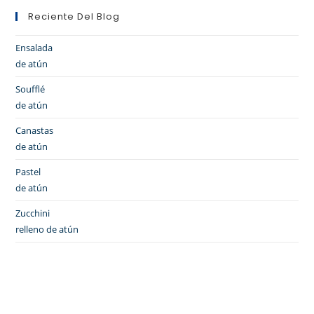
Reciente Del Blog
Ensalada
de atún
Soufflé
de atún
Canastas
de atún
Pastel
de atún
Zucchini
relleno de atún