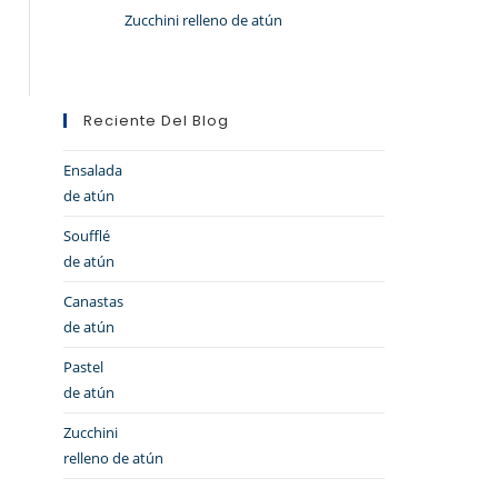
Zucchini relleno de atún
Reciente Del Blog
Ensalada
de atún
Soufflé
de atún
Canastas
de atún
Pastel
de atún
Zucchini
relleno de atún